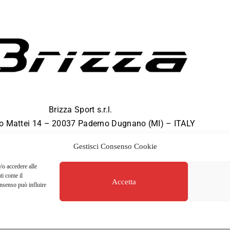
Brizza Sport s.r.l.
co Mattei 14 – 20037 Paderno Dugnano (MI) – ITALY
P.iva 08687170962
Gestisci Consenso Cookie
All rights reserved to
#Brizza
2022.
/o accedere alle
ti come il
Accetta
onsenso può influire
Privacy policy
Cookie po