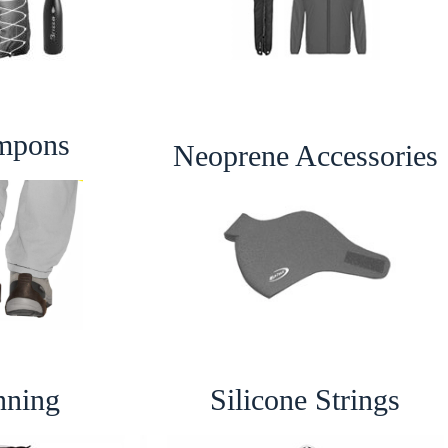
mpons
Neoprene Accessories
nning
Silicone Strings